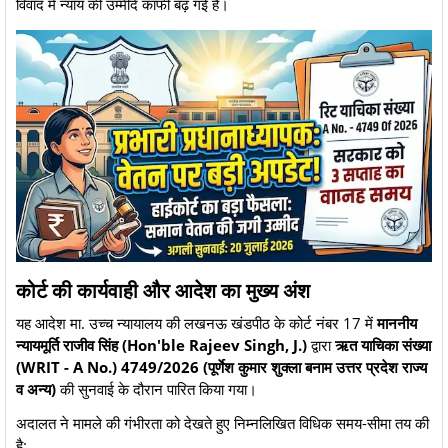
विवाद में न्याय की उम्मीदें काफी बढ़ गई हैं।
​कोर्ट की कार्यवाही और आदेश का मुख्य अंश
​यह आदेश मा. उच्च न्यायालय की लखनऊ खंडपीठ के कोर्ट नंबर 17 में
माननीय
न्यायमूर्ति राजीव सिंह (Hon'ble Rajeev Singh, J.)
द्वारा
ऋत याचिका संख्या
(WRIT - A No.) 4749/2026 (पूर्णेश कुमार शुक्ला बनाम उत्तर प्रदेश राज्य
व अन्य)
की सुनवाई के दौरान पारित किया गया।
​अदालत ने मामले की गंभीरता को देखते हुए निम्नलिखित विधिक समय-सीमा तय की
है: