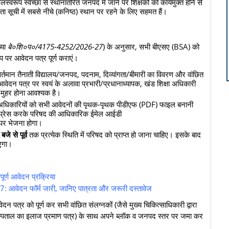
्वरूप स्वेच्छा से स्थानांतरित जनपद में जाने पर शिक्षकों को कार्यमुक्त होने से
ा सूची में सबसे नीचे (कनिष्ठ) स्थान पर रहने के लिए सहमत हैं।
्या
बे०शि०प०/4175-4252/2026-27
) के अनुसार, सभी बीएसए (BSA) को
ारूप पर आवेदन पत्र पूर्ण कराएं।
र्तमान तैनाती विद्यालय/जनपद, पदनाम, दिव्यांगता/बीमारी का विवरण और वांछित
वेदन पत्र पर स्वयं के अलावा प्रभारी/प्रधानाध्यापक, खंड शिक्षा अधिकारी
 मुहर होना आवश्यक है।
 अधिकारियों को सभी आवेदनों की पृथक-पृथक पीडीएफ (PDF) फाइल बनानी
कंप्रेस करके परिषद की आधिकारिक ईमेल आईडी
पर भेजना होगा।
े से पूर्व
तक प्रत्येक स्थिति में परिषद को प्राप्त हो जाना चाहिए। इसके बाद
ाएगा।
ूर्ण आवेदन प्रक्रिया
: आवेदन फॉर्म जारी, जानिए पात्रता और जरूरी दस्तावेज
न पत्र को पूर्ण कर सभी वांछित संलग्नकों (जैसे मुख्य चिकित्साधिकारी द्वारा
स्पताल का इलाज प्रमाण पत्र) के साथ अपने ब्लॉक व जनपद स्तर पर जमा कर