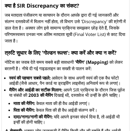
क्या है SIR Discrepancy का संकट?
​जब मतदाता पंजीकरण या सत्यापन के दौरान आपके द्वारा दी गई जानकारी और
संलग्न दस्तावेजों में मिलान नहीं होता, तो विभाग उसे 'Discrepancy' की श्रेणी में
डाल देता है। अक्सर लोग इसे सामान्य प्रक्रिया समझकर छोड़ देते हैं, जिसके
परिणामस्वरूप उनका नाम अंतिम मतदाता सूची (Final Voter List) से काट दिया
जाता है।
त्रुटि सुधार के लिए 'गोल्डन रूल्स': क्या करें और क्या न करें?
​नोटिस का जवाब देते समय सबसे बड़ी सावधानी
'मैपिंग' (Mapping)
को लेकर
बरतनी है। नीचे दी गई गाइडलाइन का सख्ती से पालन करें:
स्वयं की पहचान सबसे पहले:
आवेदन के साथ अपनी स्वयं की एक वैध फोटो
आईडी (जैसे आधार, पैन कार्ड या ड्राइविंग लाइसेंस) अनिवार्य रूप से लगाएं।
मैपिंग और आईडी का सटीक मिलान:
आपने SIR प्रक्रिया के दौरान जिस पूर्वज
या संबंधी की
2003 की मैपिंग
दिखाई थी, दस्तावेज भी उन्हीं के होने चाहिए।
माता की मैपिंग:
केवल माता की ही वैध आईडी लगाएं।
पिता की मैपिंग:
केवल पिता की ही वैध आईडी संलग्न करें।
दादा/नाना/नानी की मैपिंग:
यदि आपने इनका संदर्भ दिया है, तो आईडी भी
इन्हीं की होनी चाहिए।
⚠️ चेतावनी:
अक्सर लोग जल्दबाजी में मैपिंग किसी और की दर्शाते हैं और आईडी