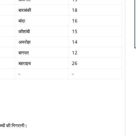
बाराबंकी
18
बांदा
16
कौशांबी
15
अमरोहा
14
बागपत
12
बहराइच
26
-
-
बच्चों की निगरानी।